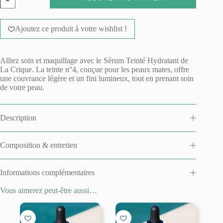
de
Sérum
A
teinté
l
hydratant
Ajoutez ce produit à votre wishlist !
t
-
e
04
r
Foncée
n
Alliez soin et maquillage avec le
Sérum Teinté Hydratant
de
a
La Crique.
La teinte n°4, c
onçue pour les peaux mates, offre
t
une couvrance légère et un fini lumineux, tout en prenant soin
i
de votre peau.
v
e
:
Description
Composition & entretien
Informations complémentaires
Vous aimerez peut-être aussi…