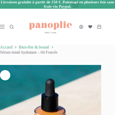
Livraison gratuite à partir de 150 €. Paiement en plusieurs fois sans
frais via Paypal.
Passer
au
contenu
Panier
d’achat
Accueil
Bien-être & beauté
Sérum teinté hydratant – 04 Foncée