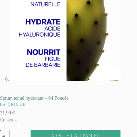
Sérum teinté hydratant – 04 Foncée
LA CRIQUE
21,90
€
En stock
quantité
AJOUTER AU PANIER