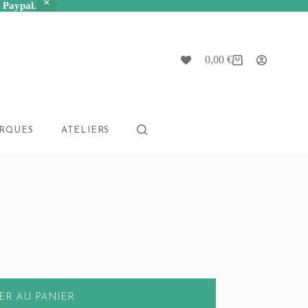
a Paypal.
0,00
€
Panier
d’achat
RQUES
ATELIERS
ER AU PANIER