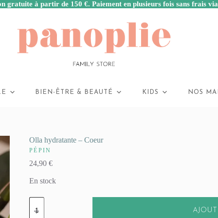
n gratuite à partir de 150 €. Paiement en plusieurs fois sans frais vi
LE
BIEN-ÊTRE & BEAUTÉ
KIDS
NOS MA
Olla hydratante – Coeur
PÉPIN
24,90
€
En stock
quantité
de
AJOUT
Olla