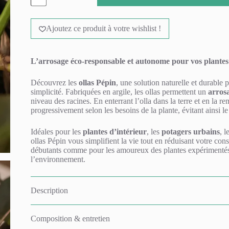
hydratante
A
-
l
Coeur
Ajoutez ce produit à votre wishlist !
t
e
r
n
L’arrosage éco-responsable et autonome pour vos plantes
a
t
Découvrez les
ollas Pépin
, une solution naturelle et durable 
i
simplicité. Fabriquées en argile, les ollas permettent un
arros
v
niveau des racines. En enterrant l’olla dans la terre et en la re
e
progressivement selon les besoins de la plante, évitant ainsi le
:
Idéales pour les
plantes d’intérieur
, les
potagers urbains
, l
ollas Pépin vous simplifient la vie tout en réduisant votre con
débutants comme pour les amoureux des plantes expérimentés, el
l’environnement.
Description
Composition & entretien